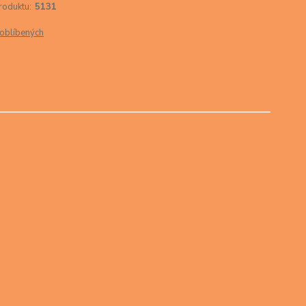
roduktu:
5131
oblíbených