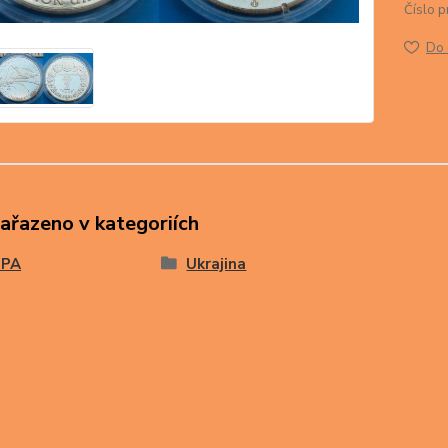
Číslo p
Do 
zařazeno v kategoriích
OPA
Ukrajina