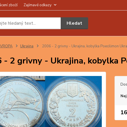
ácení zboží
Zajímavé odkazy
Hledat
EVROPA
Ukrajina
2006 - 2 grivny - Ukrajina, kobylka Poecilimon Ukra
 - 2 grivny - Ukrajina, kobylka 
Dos
Nej
16