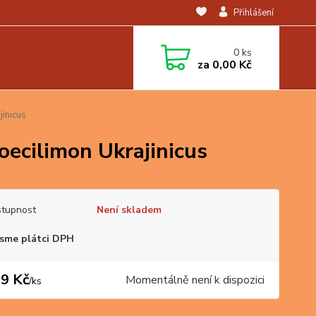
Přihlášení
0
ks
za
0,00 Kč
jinicus
Poecilimon Ukrajinicus
tupnost
Není skladem
sme plátci DPH
9 Kč
Momentálně není k dispozici
/
ks