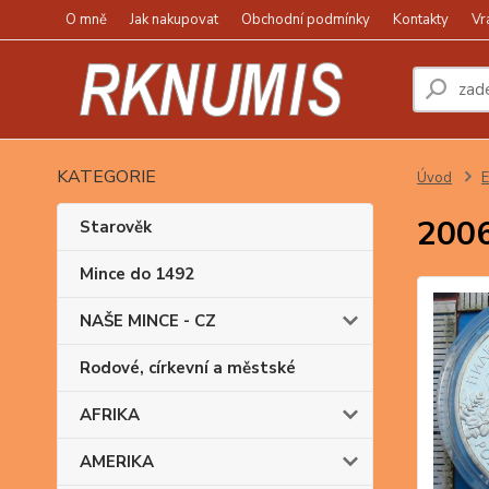
O mně
Jak nakupovat
Obchodní podmínky
Kontakty
Vr
KATEGORIE
Úvod
2006
Starověk
Mince do 1492
NAŠE MINCE - CZ
Rodové, církevní a městské
AFRIKA
AMERIKA