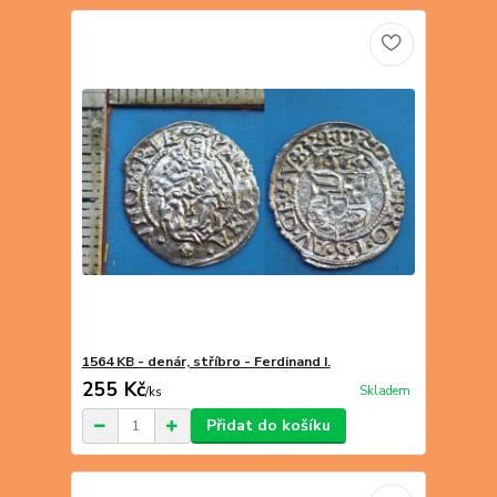
1564 KB - denár, stříbro - Ferdinand I.
255 Kč
Skladem
/
ks
Přidat do košíku