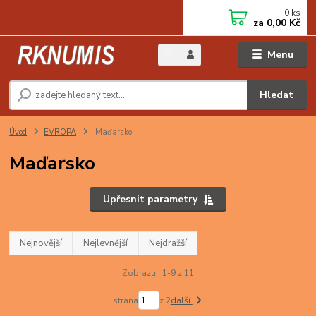
0
ks
za
0,00 Kč
Menu
Hledat
Úvod
EVROPA
Maďarsko
Maďarsko
Upřesnit parametry
Nejnovější
Nejlevnější
Nejdražší
Zobrazuji 1-9 z 11
strana
z 2
další