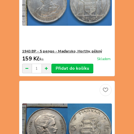
1943 BP - 5 pengo - Maďarsko, Horthy, pěkný
159 Kč
Skladem
/
ks
Přidat do košíku