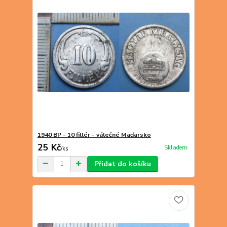
1940 BP - 10 fillér - válečné Maďarsko
25 Kč
Skladem
/
ks
Přidat do košíku