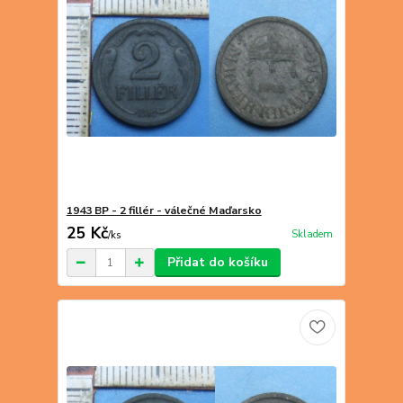
1943 BP - 2 fillér - válečné Maďarsko
25 Kč
Skladem
/
ks
Přidat do košíku