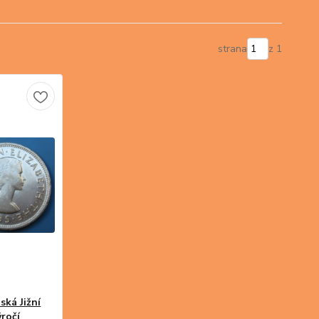
strana
z 1
ská Jižní
ýročí