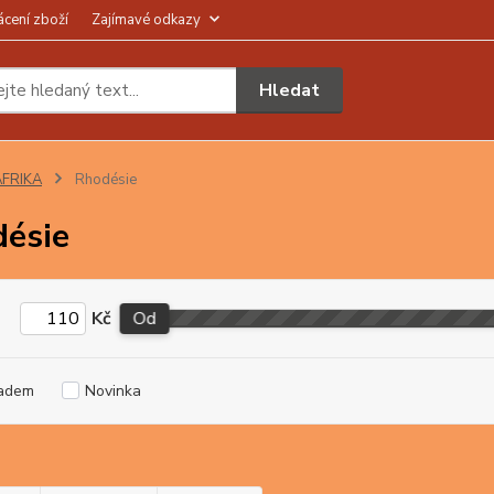
ácení zboží
Zajímavé odkazy
Hledat
AFRIKA
Rhodésie
ésie
Kč
Od
adem
Novinka