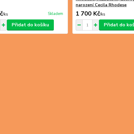
narození Cecila Rhodese
č
1 700 Kč
Skladem
/
ks
/
ks
Přidat do košíku
Přidat do ko