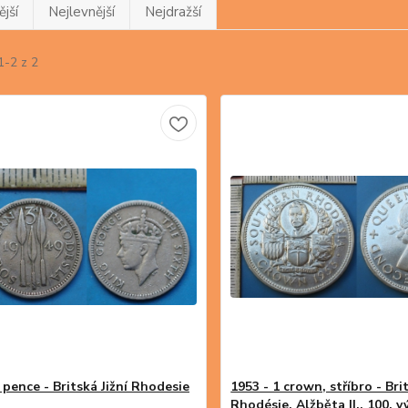
jší
Nejlevnější
Nejdražší
1-2 z 2
 pence - Britská Jižní Rhodesie
1953 - 1 crown, stříbro - Brit
Rhodésie, Alžběta II., 100. v