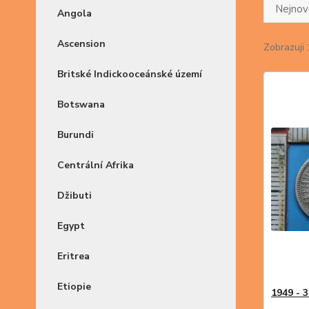
Nejnově
Angola
Ascension
Zobrazuji 
Britské Indickooceánské území
Botswana
Burundi
Centrální Afrika
Džibuti
Egypt
Eritrea
Etiopie
1949 - 3