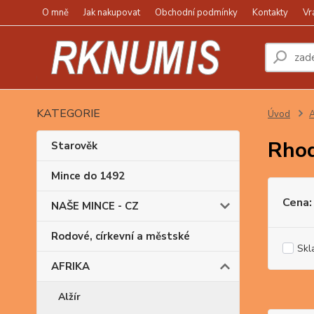
O mně
Jak nakupovat
Obchodní podmínky
Kontakty
Vr
KATEGORIE
Úvod
Rhod
Starověk
Mince do 1492
Cena:
NAŠE MINCE - CZ
Rodové, církevní a městské
Skl
AFRIKA
Alžír