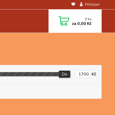
Přihlášení
0
ks
za
0,00 Kč
Do
Kč