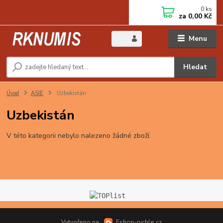
0
ks
za
0,00 Kč
Menu
Hledat
Úvod
ASIE
Uzbekistán
Uzbekistán
V této kategorii nebylo nalezeno žádné zboží.
Vytvořeno na
Eshop-rychle.cz