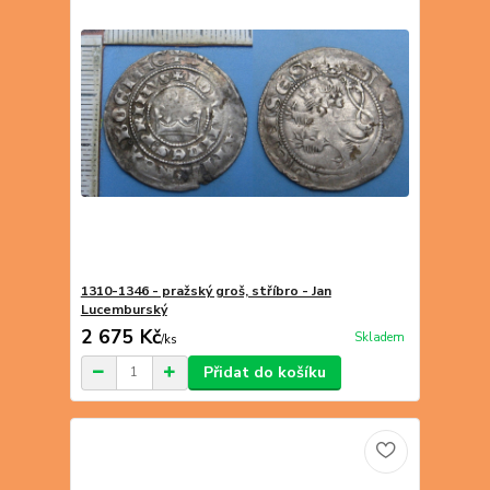
1310-1346 - pražský groš, stříbro - Jan
Lucemburský
2 675 Kč
Skladem
/
ks
Přidat do košíku