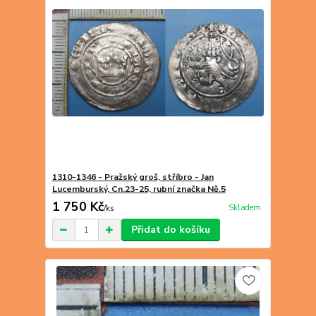
1310-1346 - Pražský groš, stříbro - Jan
Lucemburský, Cn.23-25, rubní značka Ně.5
1 750 Kč
Skladem
/
ks
Přidat do košíku