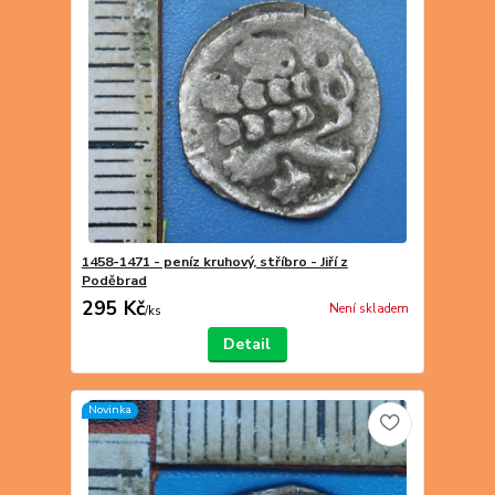
1458-1471 - peníz kruhový, stříbro - Jiří z
Poděbrad
295 Kč
Není skladem
/
ks
Detail
Novinka