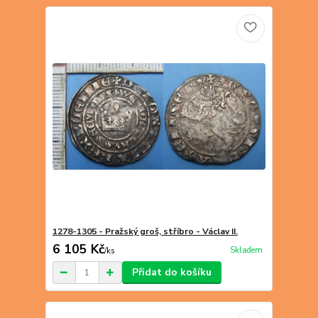
1278-1305 - Pražský groš, stříbro - Václav II.
6 105 Kč
Skladem
/
ks
Přidat do košíku