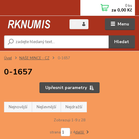
0
ks
za
0,00 Kč
Menu
Hledat
Úvod
NAŠE MINCE - CZ
0-1657
0-1657
Upřesnit parametry
Nejnovější
Nejlevnější
Nejdražší
Zobrazuji 1-9 z 28
strana
z 4
další