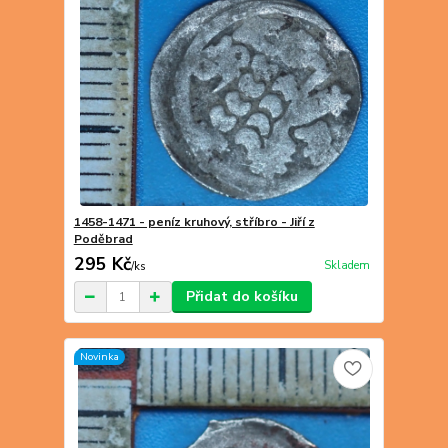
1458-1471 - peníz kruhový, stříbro - Jiří z
Poděbrad
295 Kč
Skladem
/
ks
Přidat do košíku
Novinka