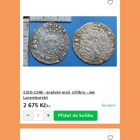
1310-1346 - pražský groš, stříbro - Jan
Lucemburský
2 675 Kč
Skladem
/
ks
Přidat do košíku