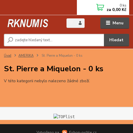
0
ks
za
0,00 Kč
Menu
Hledat
Úvod
AMERIKA
St. Pierre a Miquelon - 0 ks
St. Pierre a Miquelon - 0 ks
V této kategorii nebylo nalezeno žádné zboží.
Vytvořeno na
Eshop-rychle.cz