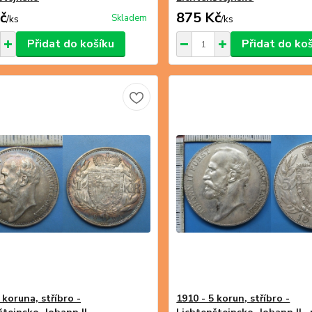
č
875 Kč
Skladem
/
ks
/
ks
Přidat do košíku
Přidat do ko
 koruna, stříbro -
1910 - 5 korun, stříbro -