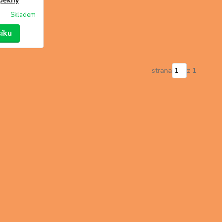
 pěkný
Skladem
šíku
strana
z 1