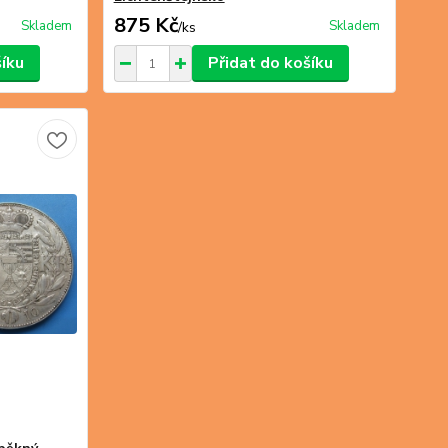
875 Kč
Skladem
Skladem
/
ks
šíku
Přidat do košíku