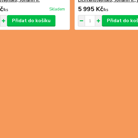
tejnsko, Johann II.
Lichtenštejnsko, Johann II.,
č
5 995 Kč
Skladem
/
ks
/
ks
Přidat do košíku
Přidat do ko