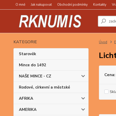
O mně
Jak nakupovat
Obchodní podmínky
Kontakty
Vr
KATEGORIE
Úvod
Lich
Starověk
Mince do 1492
Cena:
NAŠE MINCE - CZ
Rodové, církevní a městské
Skl
AFRIKA
AMERIKA