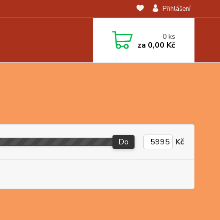
Přihlášení
0
ks
za
0,00 Kč
Do
Kč