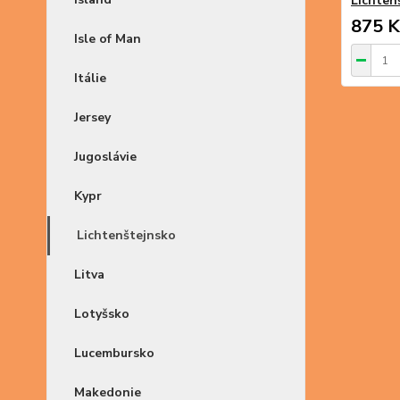
Lichtenš
875 K
Isle of Man
Itálie
Jersey
Jugoslávie
Kypr
Lichtenštejnsko
Litva
Lotyšsko
Lucembursko
Makedonie