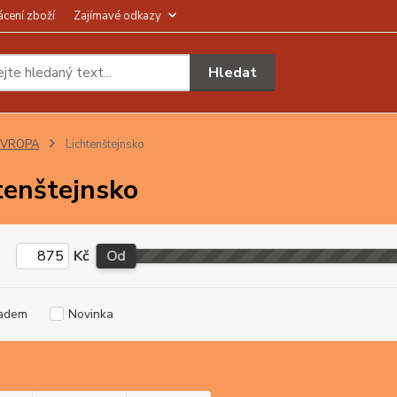
ácení zboží
Zajímavé odkazy
Hledat
EVROPA
Lichtenštejnsko
tenštejnsko
Kč
Od
adem
Novinka