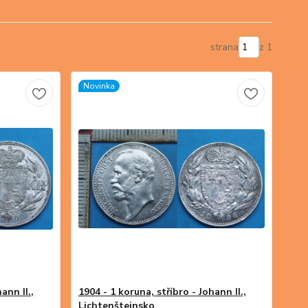
strana
z 1
Novinka
ann II.,
1904 - 1 koruna, stříbro - Johann II.,
Lichtenštejnsko