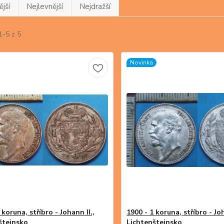
jší
Nejlevnější
Nejdražší
1-5 z 5
Novinka
 koruna, stříbro - Johann II.,
1900 - 1 koruna, stříbro - Joh
štejnsko
Lichtenštejnsko