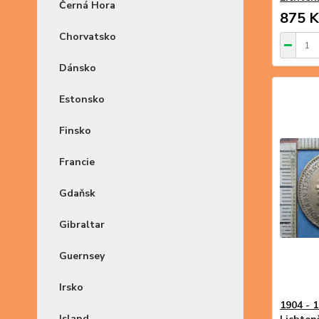
Černá Hora
875 K
Chorvatsko
Dánsko
Estonsko
Finsko
Francie
Gdaňsk
Gibraltar
Guernsey
Irsko
1904 - 1
Island