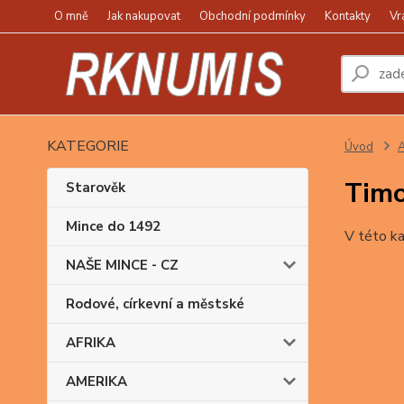
O mně
Jak nakupovat
Obchodní podmínky
Kontakty
Vr
KATEGORIE
Úvod
A
Tim
Starověk
Mince do 1492
V této ka
NAŠE MINCE - CZ
Rodové, církevní a městské
AFRIKA
AMERIKA