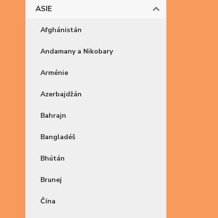
ASIE
Afghánistán
Andamany a Nikobary
Arménie
Azerbajdžán
Bahrajn
Bangladéš
Bhútán
Brunej
Čína