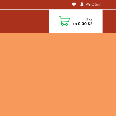
Přihlášení
0
ks
za
0,00 Kč