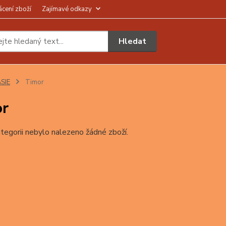
ácení zboží
Zajímavé odkazy
Hledat
SIE
Timor
or
tegorii nebylo nalezeno žádné zboží.