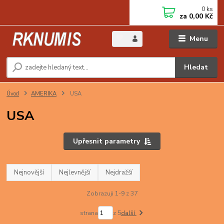
0
ks
za
0,00 Kč
Menu
Hledat
Úvod
AMERIKA
USA
USA
Upřesnit parametry
Nejnovější
Nejlevnější
Nejdražší
Zobrazuji 1-9 z 37
strana
z 5
další