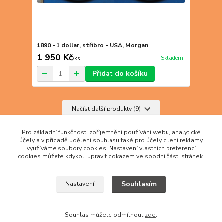
1890 - 1 dollar, stříbro - USA, Morgan
1 950 Kč
Skladem
/
ks
Přidat do košíku
Načíst další produkty (9)
strana
z 5
další
Pro základní funkčnost, zpříjemnění používání webu, analytické
účely a v případě udělení souhlasu také pro účely cílení reklamy
využíváme soubory cookies. Nastavení vlastních preferencí
cookies můžete kdykoli upravit odkazem ve spodní části stránek.
Souhlasím
Nastavení
Souhlas můžete odmítnout
zde
.
Vytvořeno na
Eshop-rychle.cz