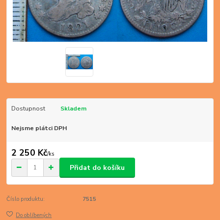
Dostupnost
Skladem
Nejsme plátci DPH
2 250 Kč
/
ks
Přidat do košíku
Číslo produktu:
7515
Do oblíbených