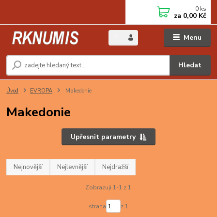
0
ks
za
0,00 Kč
Menu
Hledat
Úvod
EVROPA
Makedonie
Makedonie
Upřesnit parametry
Nejnovější
Nejlevnější
Nejdražší
Zobrazuji 1-1 z 1
strana
z 1