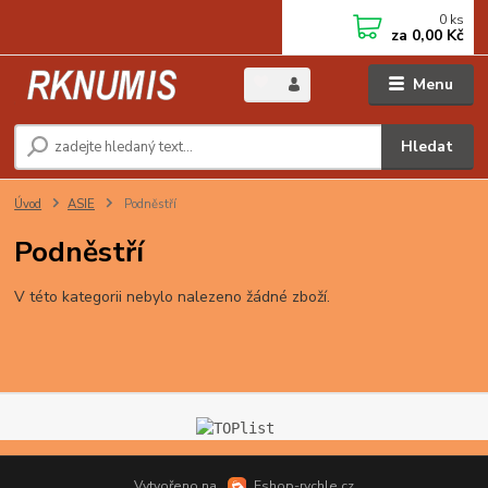
0
ks
za
0,00 Kč
Menu
Hledat
Úvod
ASIE
Podněstří
Podněstří
V této kategorii nebylo nalezeno žádné zboží.
Vytvořeno na
Eshop-rychle.cz