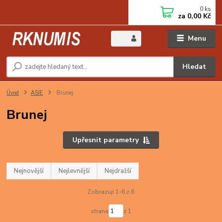
0
ks
za
0,00 Kč
Menu
Hledat
Úvod
ASIE
Brunej
Brunej
Upřesnit parametry
Nejnovější
Nejlevnější
Nejdražší
Zobrazuji 1-6 z 6
strana
z 1