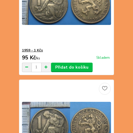
1959 - 1 Kčs
95 Kč
Skladem
/
ks
Přidat do košíku