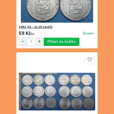
1962, 63 - 2x 25 haléřů
59 Kč
Skladem
/
ks
Přidat do košíku