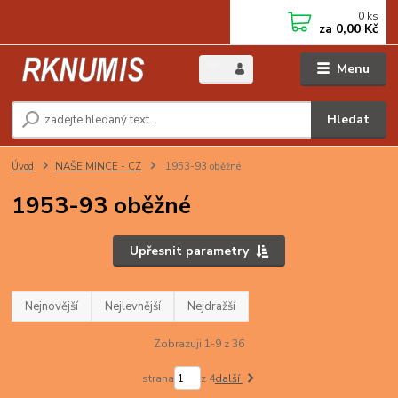
0
ks
za
0,00 Kč
Menu
Hledat
Úvod
NAŠE MINCE - CZ
1953-93 oběžné
1953-93 oběžné
Upřesnit parametry
Nejnovější
Nejlevnější
Nejdražší
Zobrazuji 1-9 z 36
strana
z 4
další