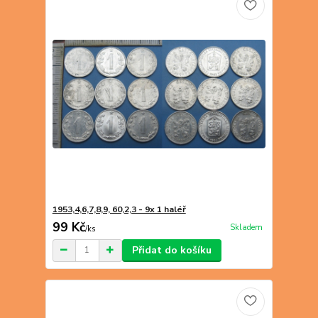
1953,4,6,7,8,9, 60,2,3 - 9x 1 haléř
99 Kč
Skladem
/
ks
Přidat do košíku