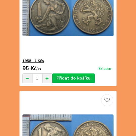
1958 - 1 Kčs
95 Kč
Skladem
/
ks
Přidat do košíku