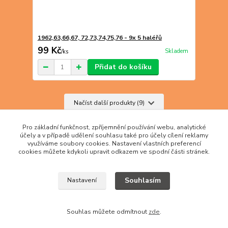
1962,63,66,67, 72,73,74,75,76 - 9x 5 haléřů
99 Kč
Skladem
/
ks
Přidat do košíku
Načíst další produkty (9)
strana
z 4
další
Pro základní funkčnost, zpříjemnění používání webu, analytické
účely a v případě udělení souhlasu také pro účely cílení reklamy
využíváme soubory cookies. Nastavení vlastních preferencí
cookies můžete kdykoli upravit odkazem ve spodní části stránek.
Souhlasím
Nastavení
Souhlas můžete odmítnout
zde
.
Vytvořeno na
Eshop-rychle.cz