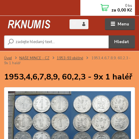
0
ks
za
0,00 Kč
Menu
Hledat
Úvod
NAŠE MINCE - CZ
1953-93 oběžné
1953,4,6,7,8,9, 60,2,3 -
9x 1 haléř
1953,4,6,7,8,9, 60,2,3 - 9x 1 haléř