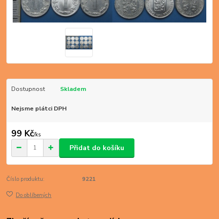
Dostupnost
Skladem
Nejsme plátci DPH
99 Kč
/
ks
Přidat do košíku
Číslo produktu:
9221
Do oblíbených