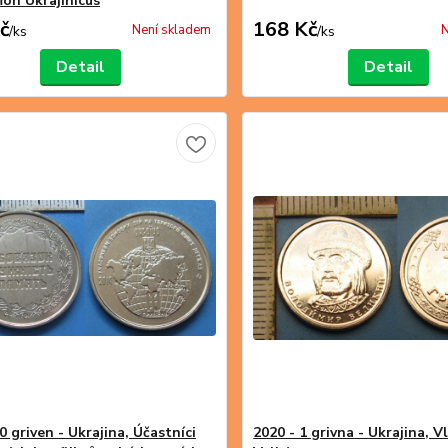
mon Ukrajinicus
č
168 Kč
Není skladem
N
/
ks
/
ks
Detail
Detail
0 griven - Ukrajina, Účastníci
2020 - 1 grivna - Ukrajina, V