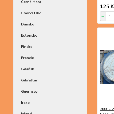
Černá Hora
125 K
Chorvatsko
Dánsko
Estonsko
Finsko
Francie
Gdaňsk
Gibraltar
Guernsey
Irsko
2006 - 2
Island