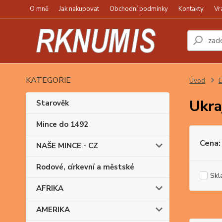
O mně
Jak nakupovat
Obchodní podmínky
Kontakty
Vr
KATEGORIE
Úvod
Ukra
Starověk
Mince do 1492
Cena:
NAŠE MINCE - CZ
Rodové, církevní a městské
Skl
AFRIKA
AMERIKA