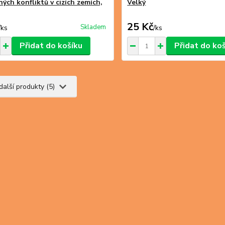
ých konfliktů v cizích zemích,
Velký
25 Kč
Skladem
/
ks
/
ks
Přidat do košíku
Přidat do ko
další produkty (5)