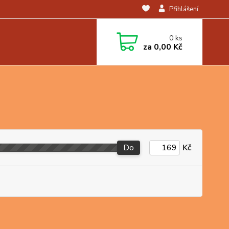
Přihlášení
0
ks
za
0,00 Kč
Do
Kč