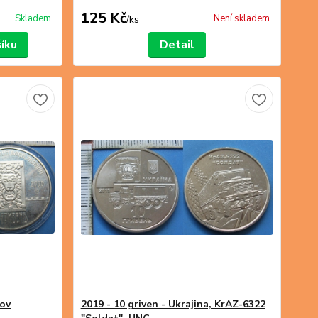
125 Kč
Skladem
Není skladem
/
ks
šíku
Detail
vov
2019 - 10 griven - Ukrajina, KrAZ-6322