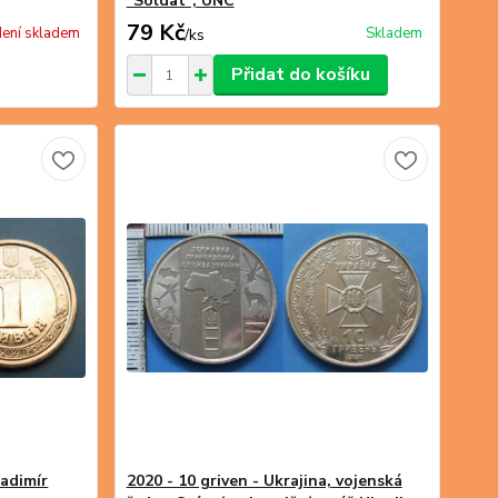
"Soldat", UNC
79 Kč
ení skladem
Skladem
/
ks
Přidat do košíku
ladimír
2020 - 10 griven - Ukrajina, vojenská