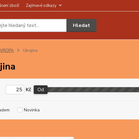
ácení zboží
Zajímavé odkazy
Hledat
EVROPA
Ukrajina
jina
Kč
Od
adem
Novinka