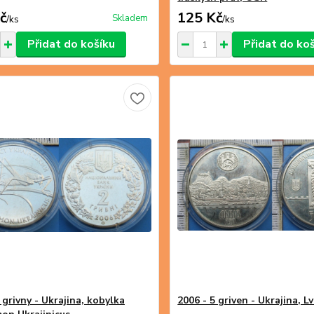
č
125 Kč
Skladem
/
ks
/
ks
Přidat do košíku
Přidat do ko
 grivny - Ukrajina, kobylka
2006 - 5 griven - Ukrajina, L