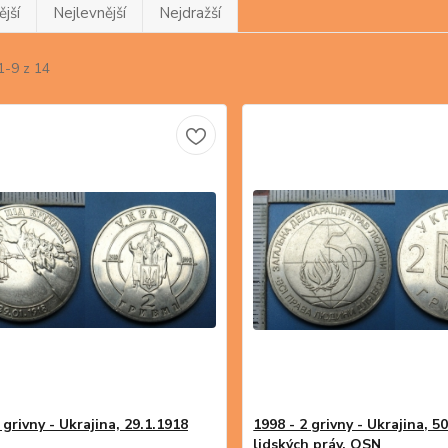
jší
Nejlevnější
Nejdražší
1-9 z 14
 grivny - Ukrajina, 29.1.1918
1998 - 2 grivny - Ukrajina, 50
lidských práv, OSN