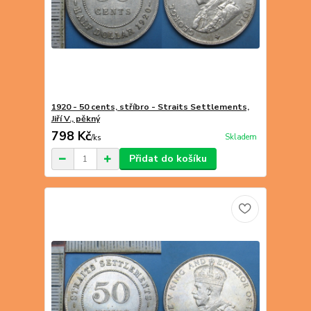
1920 - 50 cents, stříbro - Straits Settlements,
Jiří V., pěkný
798 Kč
Skladem
/
ks
Přidat do košíku