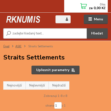
0
ks
za
0,00 Kč
Menu
Hledat
Úvod
ASIE
Straits Settlements
Straits Settlements
Upřesnit parametry
Nejnovější
Nejlevnější
Nejdražší
Zobrazuji 1-8 z 8
strana
z 1