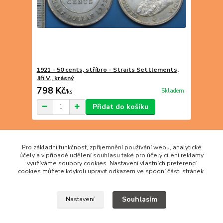
1921 - 50 cents, stříbro - Straits Settlements,
Jiří V., krásný
798 Kč
Skladem
/
ks
Přidat do košíku
strana
z 1
Pro základní funkčnost, zpříjemnění používání webu, analytické
účely a v případě udělení souhlasu také pro účely cílení reklamy
využíváme soubory cookies. Nastavení vlastních preferencí
cookies můžete kdykoli upravit odkazem ve spodní části stránek.
Souhlasím
Nastavení