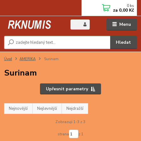
0
ks
za
0,00 Kč
Menu
Hledat
Úvod
AMERIKA
Surinam
Surinam
Upřesnit parametry
Nejnovější
Nejlevnější
Nejdražší
Zobrazuji 1-3 z 3
strana
z 1