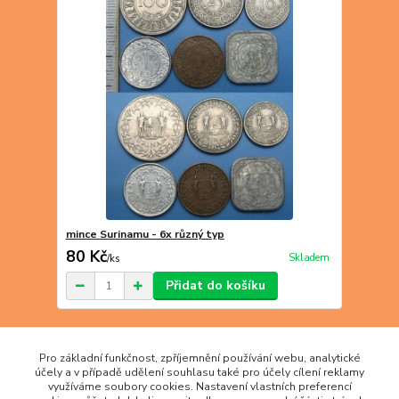
mince Surinamu - 6x různý typ
80 Kč
Skladem
/
ks
Přidat do košíku
strana
z 1
Pro základní funkčnost, zpříjemnění používání webu, analytické
účely a v případě udělení souhlasu také pro účely cílení reklamy
využíváme soubory cookies. Nastavení vlastních preferencí