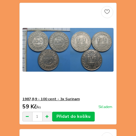
1987,8,9 - 100 cent - 3x Surinam
59 Kč
Skladem
/
ks
Přidat do košíku