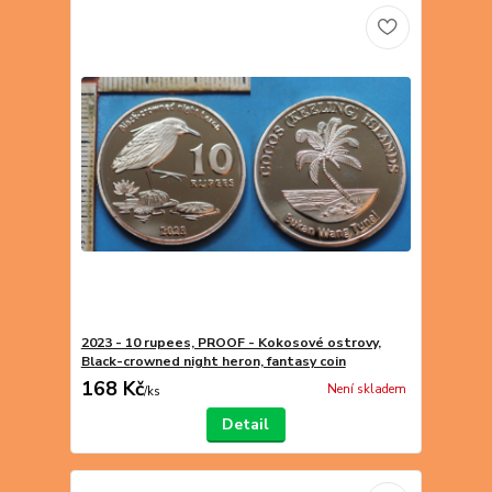
2023 - 10 rupees, PROOF - Kokosové ostrovy,
Black-crowned night heron, fantasy coin
168 Kč
Není skladem
/
ks
Detail