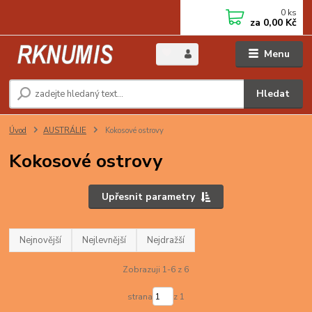
0
ks
za
0,00 Kč
Menu
Hledat
Úvod
AUSTRÁLIE
Kokosové ostrovy
Kokosové ostrovy
Upřesnit parametry
Nejnovější
Nejlevnější
Nejdražší
Zobrazuji 1-6 z 6
strana
z 1