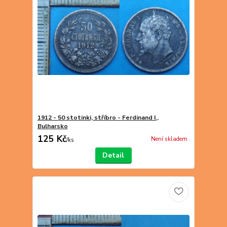
1912 - 50 stotinki, stříbro - Ferdinand I.,
Bulharsko
125 Kč
Není skladem
/
ks
Detail