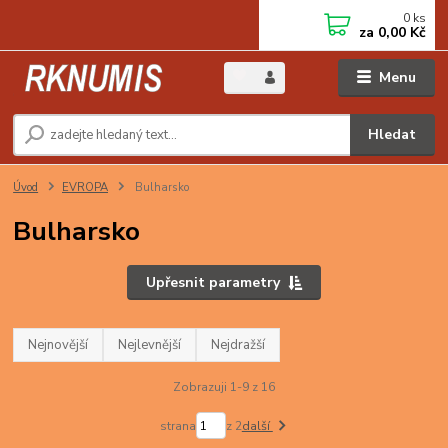
0
ks
za
0,00 Kč
Menu
Hledat
Úvod
EVROPA
Bulharsko
Bulharsko
Upřesnit parametry
Nejnovější
Nejlevnější
Nejdražší
Zobrazuji 1-9 z 16
strana
z 2
další