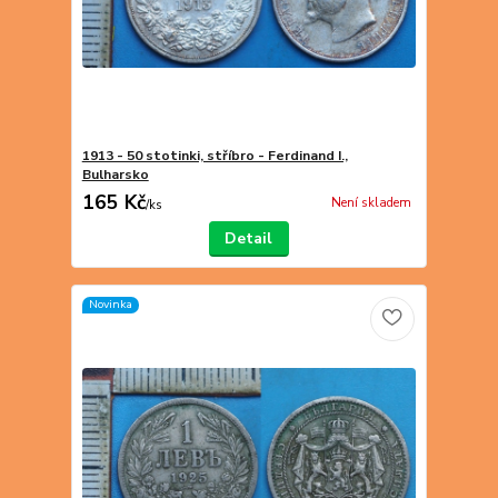
1913 - 50 stotinki, stříbro - Ferdinand I.,
Bulharsko
165 Kč
Není skladem
/
ks
Detail
Novinka