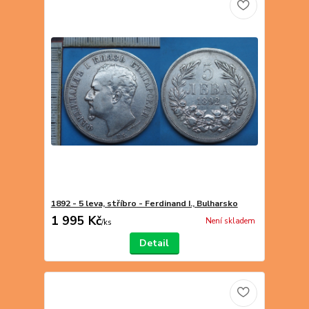
1892 - 5 leva, stříbro - Ferdinand I., Bulharsko
1 995 Kč
Není skladem
/
ks
Detail