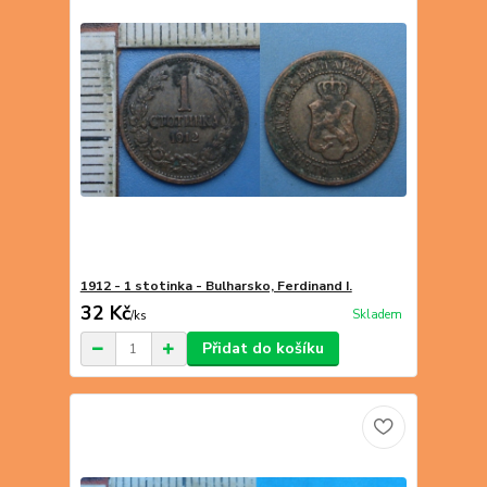
1912 - 1 stotinka - Bulharsko, Ferdinand I.
32 Kč
Skladem
/
ks
Přidat do košíku