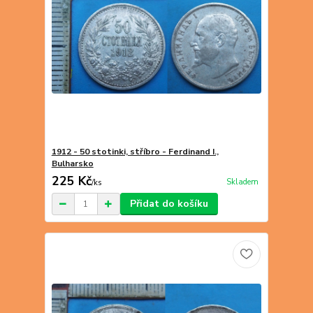
1912 - 50 stotinki, stříbro - Ferdinand I.,
Bulharsko
225 Kč
Skladem
/
ks
Přidat do košíku