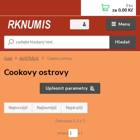
0
ks
za
0,00 Kč
Menu
Hledat
Úvod
AUSTRÁLIE
Cookovy ostrovy
Cookovy ostrovy
Upřesnit parametry
Nejnovější
Nejlevnější
Nejdražší
Zobrazuji 1-3 z 3
strana
z 1