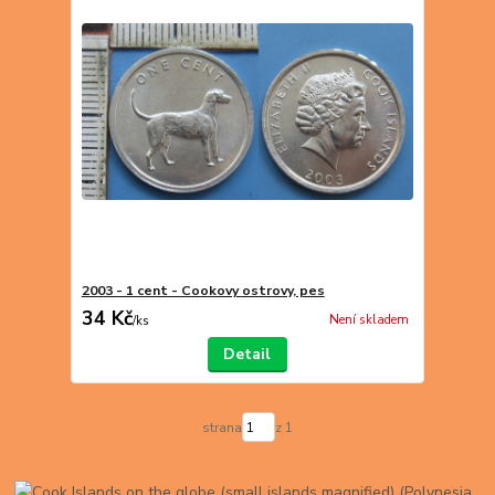
2003 - 1 cent - Cookovy ostrovy, pes
34 Kč
Není skladem
/
ks
Detail
strana
z 1