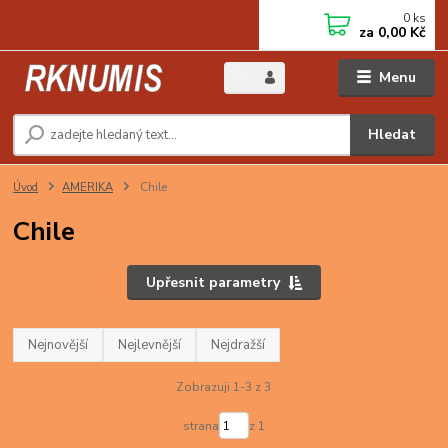
0
ks
za
0,00 Kč
Menu
Hledat
Úvod
AMERIKA
Chile
Chile
Upřesnit parametry
Nejnovější
Nejlevnější
Nejdražší
Zobrazuji 1-3 z 3
strana
z 1