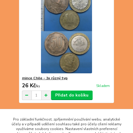
mince Chile - 3x různý typ
26 Kč
Skladem
/
ks
Přidat do košíku
strana
z 1
Pro základní funkčnost, zpříjemnění používání webu, analytické
účely a v případě udělení souhlasu také pro účely cílení reklamy
využíváme soubory cookies. Nastavení vlastních preferencí