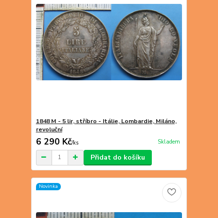
1848 M - 5 lir, stříbro - Itálie, Lombardie, Miláno,
revoluční
6 290 Kč
Skladem
/
ks
Přidat do košíku
Novinka