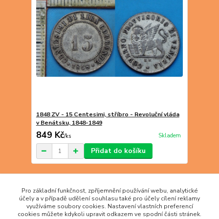
1848 ZV - 15 Centesimi, stříbro - Revoluční vláda
v Benátsku, 1848-1849
849 Kč
Skladem
/
ks
Přidat do košíku
strana
z 1
Pro základní funkčnost, zpříjemnění používání webu, analytické
účely a v případě udělení souhlasu také pro účely cílení reklamy
využíváme soubory cookies. Nastavení vlastních preferencí
cookies můžete kdykoli upravit odkazem ve spodní části stránek.