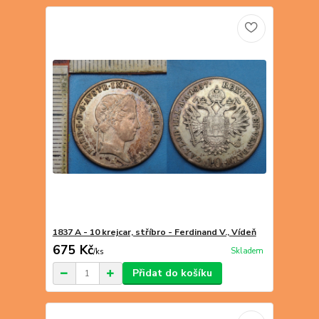
1837 A - 10 krejcar, stříbro - Ferdinand V., Vídeň
675 Kč
Skladem
/
ks
Přidat do košíku