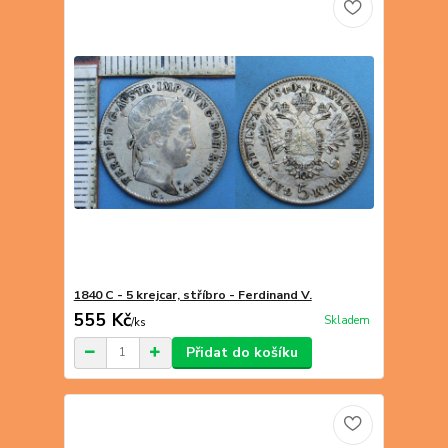
1840 C - 5 krejcar, stříbro - Ferdinand V.
555 Kč
Skladem
/
ks
Přidat do košíku