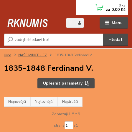
0
ks
za
0,00 Kč
Menu
Hledat
Úvod
NAŠE MINCE - CZ
1835-1848 Ferdinand V.
1835-1848 Ferdinand V.
Upřesnit parametry
Nejnovější
Nejlevnější
Nejdražší
Zobrazuji 1-5 z 5
strana
z 1