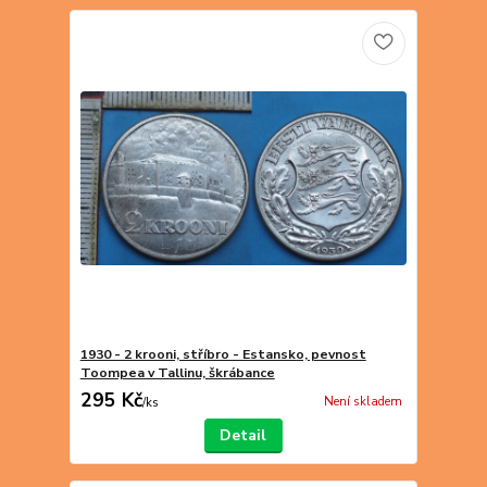
1930 - 2 krooni, stříbro - Estansko, pevnost
Toompea v Tallinu, škrábance
295 Kč
Není skladem
/
ks
Detail