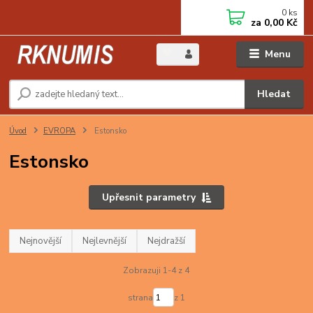
0
ks
za
0,00 Kč
Menu
Hledat
Úvod
EVROPA
Estonsko
Estonsko
Upřesnit parametry
Nejnovější
Nejlevnější
Nejdražší
Zobrazuji 1-4 z 4
strana
z 1