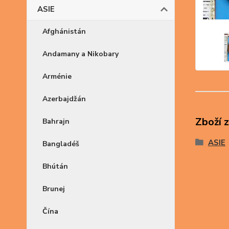
ASIE
Afghánistán
Andamany a Nikobary
Arménie
Azerbajdžán
Zboží 
Bahrajn
ASIE
Bangladéš
Bhútán
Brunej
Čína