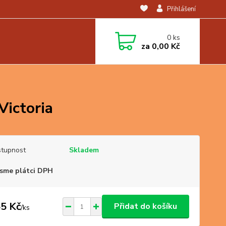
Přihlášení
0
ks
za
0,00 Kč
Victoria
tupnost
Skladem
sme plátci DPH
5 Kč
Přidat do košíku
/
ks