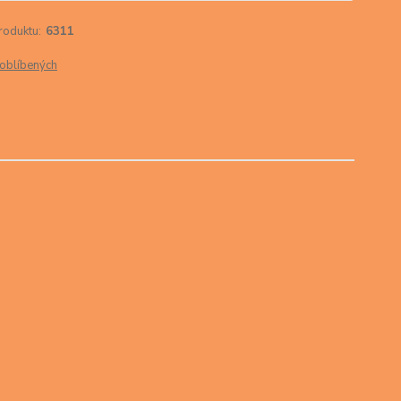
roduktu:
6311
oblíbených