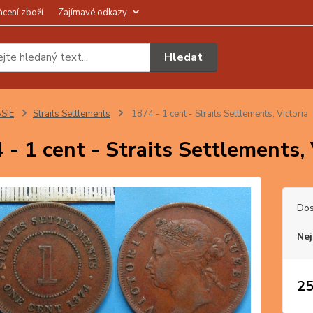
ácení zboží
Zajímavé odkazy
Hledat
SIE
Straits Settlements
1874 - 1 cent - Straits Settlements, Victoria
 - 1 cent - Straits Settlements, 
Dos
Nej
25