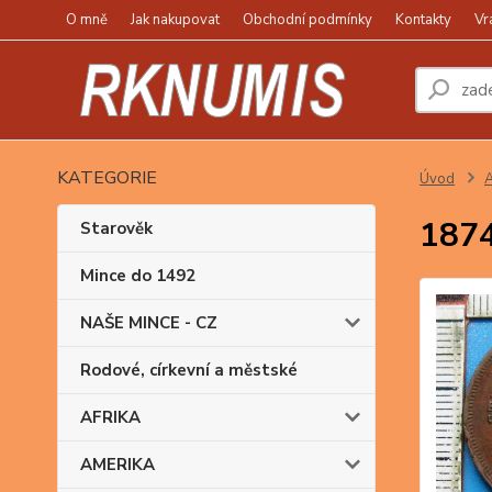
O mně
Jak nakupovat
Obchodní podmínky
Kontakty
Vr
KATEGORIE
Úvod
A
1874
Starověk
Mince do 1492
NAŠE MINCE - CZ
Rodové, církevní a městské
AFRIKA
AMERIKA