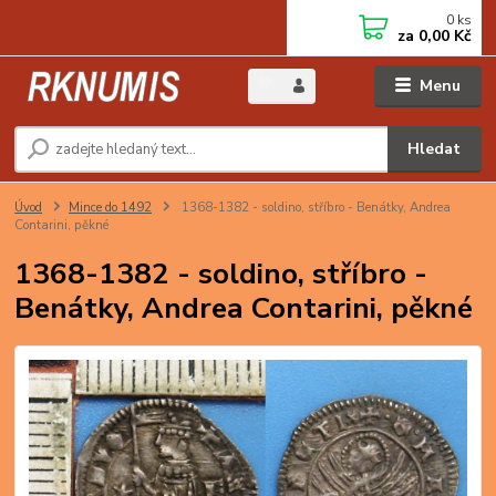
0
ks
za
0,00 Kč
Menu
Hledat
Úvod
Mince do 1492
1368-1382 - soldino, stříbro - Benátky, Andrea
Contarini, pěkné
1368-1382 - soldino, stříbro -
Benátky, Andrea Contarini, pěkné