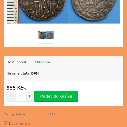
Dostupnost
Skladem
Nejsme plátci DPH
955 Kč
/
ks
Přidat do košíku
Číslo produktu:
8499
Do oblíbených