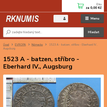
0
ks
za
0,00 Kč
Menu
Hledat
Úvod
EVROPA
Německo
1523 A - batzen, stříbro - Eberhard IV.,
Augsburg
1523 A - batzen, stříbro -
Eberhard IV., Augsburg