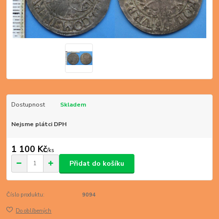
Dostupnost
Skladem
Nejsme plátci DPH
1 100 Kč
/
ks
Přidat do košíku
Číslo produktu:
9094
Do oblíbených