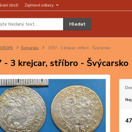
ácení zboží
Zajímavé odkazy
Hledat
EVROPA
Švýcarsko
1597 - 3 krejcar, stříbro - Švýcarsko
 - 3 krejcar, stříbro - Švýcarsko
Dos
Nej
47