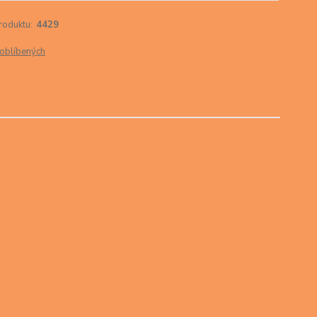
roduktu:
4429
oblíbených