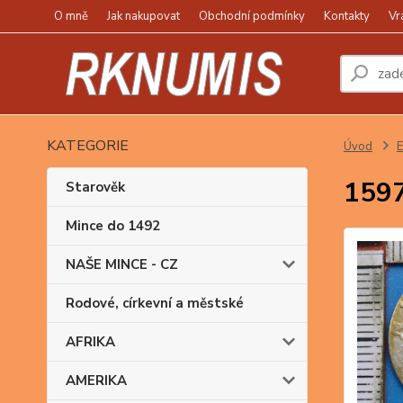
O mně
Jak nakupovat
Obchodní podmínky
Kontakty
Vr
KATEGORIE
Úvod
1597
Starověk
Mince do 1492
NAŠE MINCE - CZ
Rodové, církevní a městské
AFRIKA
AMERIKA