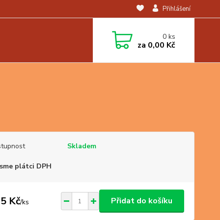
Přihlášení
0
ks
za
0,00 Kč
tupnost
Skladem
sme plátci DPH
5 Kč
Přidat do košíku
/
ks