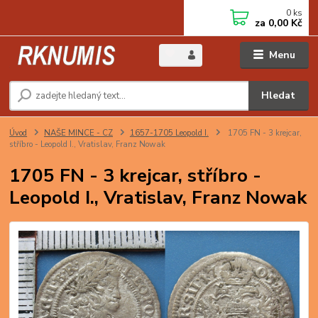
0
ks
za
0,00 Kč
Menu
Hledat
Úvod
NAŠE MINCE - CZ
1657-1705 Leopold I.
1705 FN - 3 krejcar,
stříbro - Leopold I., Vratislav, Franz Nowak
1705 FN - 3 krejcar, stříbro -
Leopold I., Vratislav, Franz Nowak