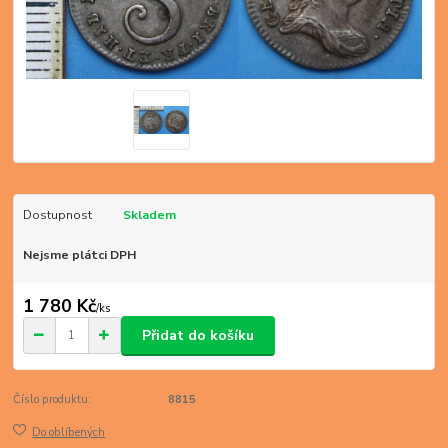
Dostupnost
Skladem
Nejsme plátci DPH
1 780 Kč
/
ks
Přidat do košíku
Číslo produktu:
8815
Do oblíbených