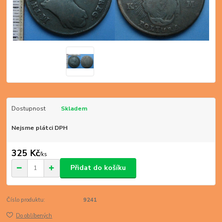
Dostupnost
Skladem
Nejsme plátci DPH
325 Kč
/
ks
Přidat do košíku
Číslo produktu:
9241
Do oblíbených