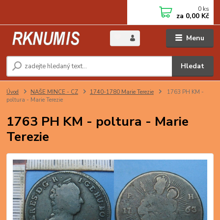
0
ks
za
0,00 Kč
Menu
Hledat
Úvod
NAŠE MINCE - CZ
1740-1780 Marie Terezie
1763 PH KM -
poltura - Marie Terezie
1763 PH KM - poltura - Marie
Terezie