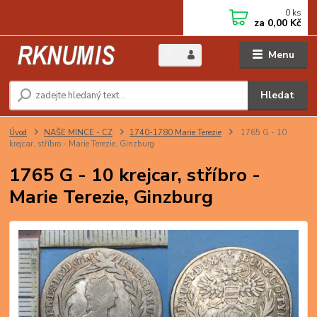
0
ks
za
0,00 Kč
Menu
Hledat
Úvod
NAŠE MINCE - CZ
1740-1780 Marie Terezie
1765 G - 10
krejcar, stříbro - Marie Terezie, Ginzburg
1765 G - 10 krejcar, stříbro -
Marie Terezie, Ginzburg