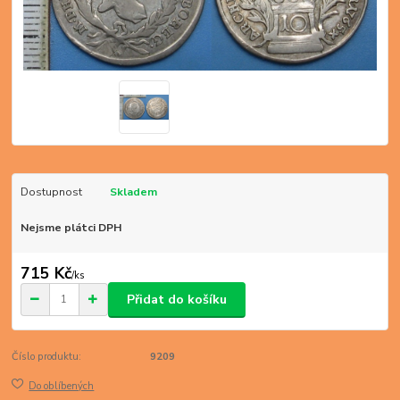
Dostupnost
Skladem
Nejsme plátci DPH
715 Kč
/
ks
Přidat do košíku
Číslo produktu:
9209
Do oblíbených