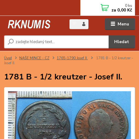
0
ks
za
0,00 Kč
Menu
Hledat
Úvod
NAŠE MINCE - CZ
1765-1790 Josef II.
1781 B - 1/2 kreutzer -
Josef II.
1781 B - 1/2 kreutzer - Josef II.