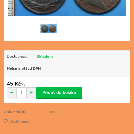
Dostupnost
Skladem
Nejsme plátci DPH
45 Kč
/
ks
Přidat do košíku
Číslo produktu:
8593
Do oblíbených