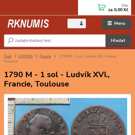
0
ks
za
0,00 Kč
Menu
Hledat
Úvod
EVROPA
Francie
1790 M - 1 sol - Ludvík XVI., Francie,
Toulouse
1790 M - 1 sol - Ludvík XVI.,
Francie, Toulouse