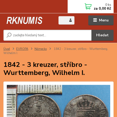
0
ks
za
0,00 Kč
Menu
Hledat
Úvod
EVROPA
Německo
1842 - 3 kreuzer, stříbro - Wurttemberg,
Wilhelm I.
1842 - 3 kreuzer, stříbro -
Wurttemberg, Wilhelm I.