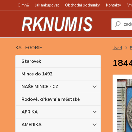
O mně
Jak nakupovat
Obchodní podmínky
Kontakty
Vr
KATEGORIE
Úvod
1844
Starověk
Mince do 1492
NAŠE MINCE - CZ
Rodové, církevní a městské
AFRIKA
AMERIKA