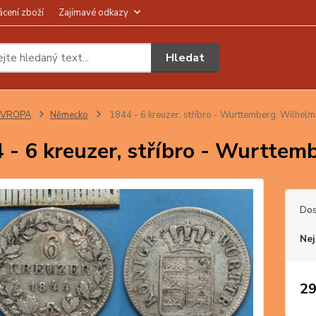
ácení zboží
Zajímavé odkazy
Hledat
EVROPA
Německo
1844 - 6 kreuzer, stříbro - Wurttemberg, Wilhelm 
 - 6 kreuzer, stříbro - Wurttemb
Dos
Nej
29