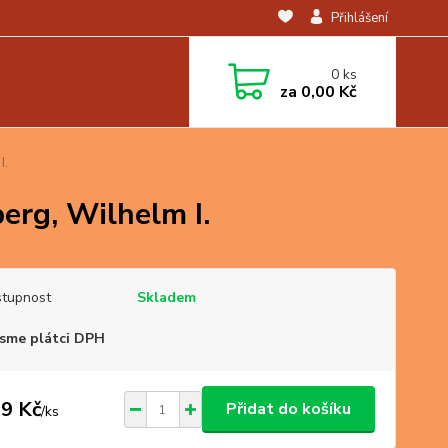
Přihlášení
0
ks
za
0,00 Kč
I.
erg, Wilhelm I.
tupnost
Skladem
sme plátci DPH
9 Kč
Přidat do košíku
/
ks