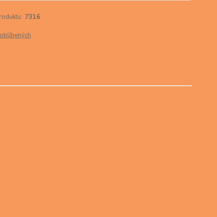
roduktu:
7316
oblíbených