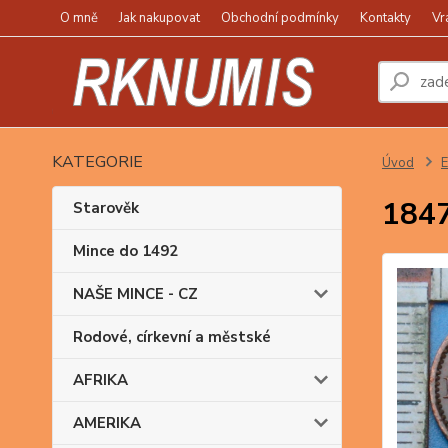
O mně
Jak nakupovat
Obchodní podmínky
Kontakty
Vr
KATEGORIE
Úvod
1847
Starověk
Mince do 1492
NAŠE MINCE - CZ
Rodové, církevní a městské
AFRIKA
AMERIKA