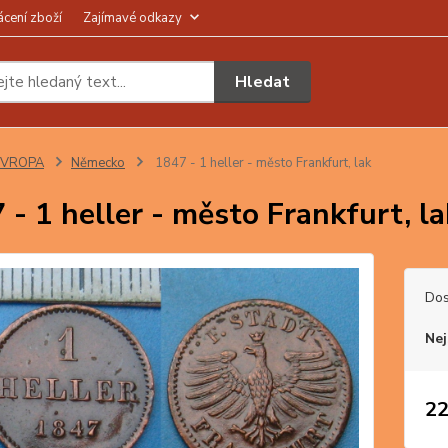
ácení zboží
Zajímavé odkazy
Hledat
EVROPA
Německo
1847 - 1 heller - město Frankfurt, lak
 - 1 heller - město Frankfurt, la
Dos
Nej
22