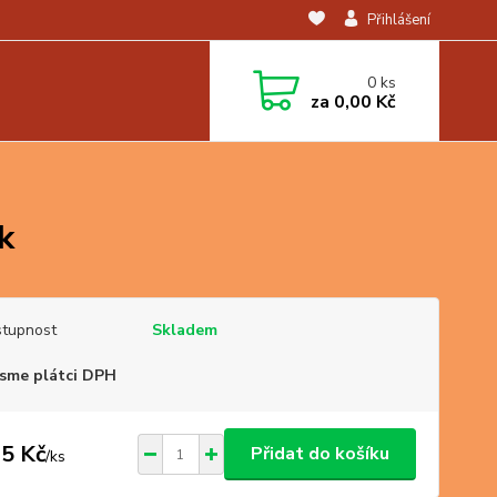
Přihlášení
0
ks
za
0,00 Kč
k
tupnost
Skladem
sme plátci DPH
5 Kč
Přidat do košíku
/
ks