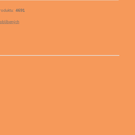
roduktu:
4691
oblíbených