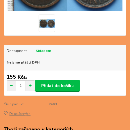
Dostupnost
Skladem
Nejsme plátci DPH
155 Kč
/
ks
Přidat do košíku
Číslo produktu:
2493
Do oblíbených
Zboží zařazeno v kategoriích