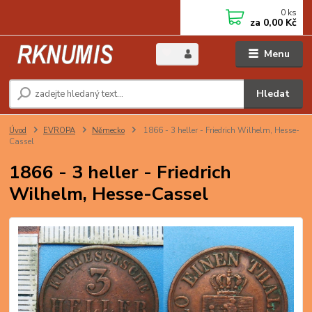
0
ks
za
0,00 Kč
Menu
Hledat
Úvod
EVROPA
Německo
1866 - 3 heller - Friedrich Wilhelm, Hesse-
Cassel
1866 - 3 heller - Friedrich
Wilhelm, Hesse-Cassel