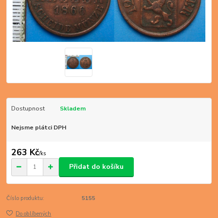
Dostupnost
Skladem
Nejsme plátci DPH
263 Kč
/
ks
Přidat do košíku
Číslo produktu:
5155
Do oblíbených