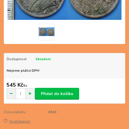
Dostupnost
Skladem
Nejsme plátci DPH
545 Kč
/
ks
Přidat do košíku
Číslo produktu:
9043
Do oblíbených