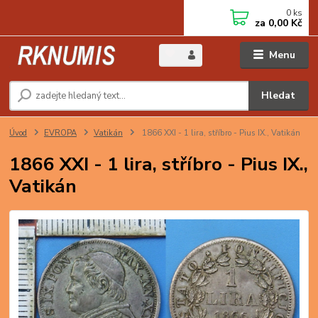
0
ks
za
0,00 Kč
Menu
Hledat
Úvod
EVROPA
Vatikán
1866 XXI - 1 lira, stříbro - Pius IX., Vatikán
1866 XXI - 1 lira, stříbro - Pius IX.,
Vatikán