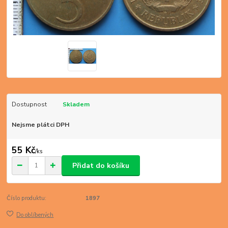
Dostupnost
Skladem
Nejsme plátci DPH
55 Kč
/
ks
Přidat do košíku
Číslo produktu:
1897
Do oblíbených