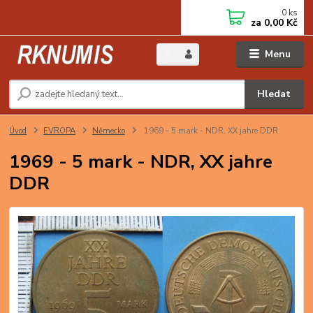
0
ks
za
0,00 Kč
Menu
Hledat
Úvod
EVROPA
Německo
1969 - 5 mark - NDR, XX jahre DDR
1969 - 5 mark - NDR, XX jahre
DDR