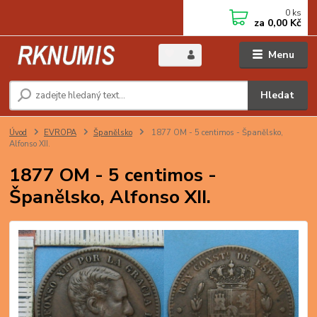
0
ks
za
0,00 Kč
Menu
Hledat
Úvod
EVROPA
Španělsko
1877 OM - 5 centimos - Španělsko,
Alfonso XII.
1877 OM - 5 centimos -
Španělsko, Alfonso XII.