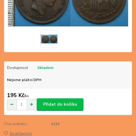
Dostupnost
Skladem
Nejsme plátci DPH
195 Kč
/
ks
Přidat do košíku
Číslo produktu:
4223
Do oblíbených