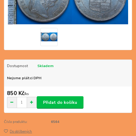
Dostupnost
Skladem
Nejsme plátci DPH
850 Kč
/
ks
Přidat do košíku
Číslo produktu:
6564
Do oblíbených