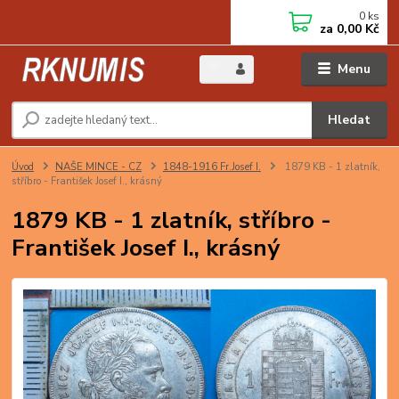
0
ks
za
0,00 Kč
Menu
Hledat
Úvod
NAŠE MINCE - CZ
1848-1916 Fr.Josef I.
1879 KB - 1 zlatník,
stříbro - František Josef I., krásný
1879 KB - 1 zlatník, stříbro -
František Josef I., krásný