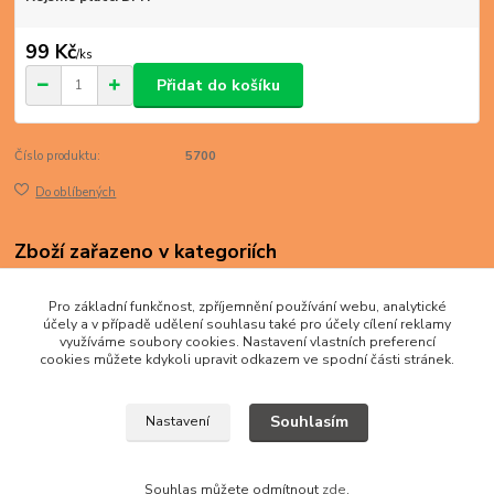
99 Kč
/
ks
Přidat do košíku
Číslo produktu:
5700
Do oblíbených
Zboží zařazeno v kategoriích
EVROPA
Pro základní funkčnost, zpříjemnění používání webu, analytické
Srbsko
účely a v případě udělení souhlasu také pro účely cílení reklamy
využíváme soubory cookies. Nastavení vlastních preferencí
cookies můžete kdykoli upravit odkazem ve spodní části stránek.
Souhlasím
Nastavení
Souhlas můžete odmítnout
zde
.