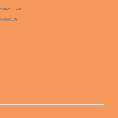
roduktu:
5702
oblíbených