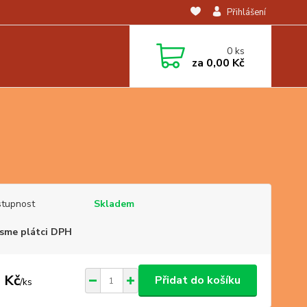
Přihlášení
0
ks
za
0,00 Kč
tupnost
Skladem
sme plátci DPH
 Kč
Přidat do košíku
/
ks