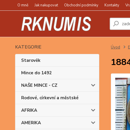
O mně
Jak nakupovat
Obchodní podmínky
Kontakty
Vr
KATEGORIE
Úvod
1884
Starověk
Mince do 1492
NAŠE MINCE - CZ
Rodové, církevní a městské
AFRIKA
AMERIKA