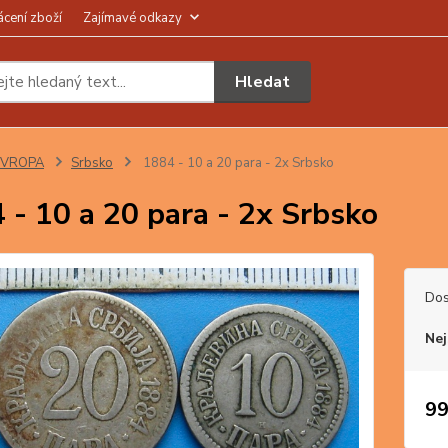
ácení zboží
Zajímavé odkazy
Hledat
EVROPA
Srbsko
1884 - 10 a 20 para - 2x Srbsko
 - 10 a 20 para - 2x Srbsko
Dos
Nej
99