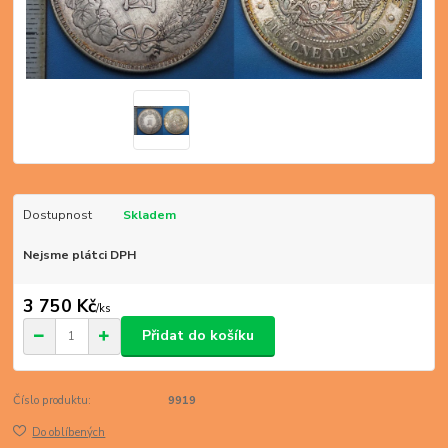
Dostupnost
Skladem
Nejsme plátci DPH
3 750 Kč
/
ks
Přidat do košíku
Číslo produktu:
9919
Do oblíbených