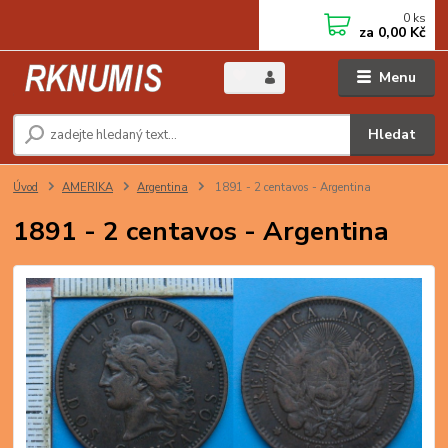
0
ks
za
0,00 Kč
Menu
Hledat
Úvod
AMERIKA
Argentina
1891 - 2 centavos - Argentina
1891 - 2 centavos - Argentina