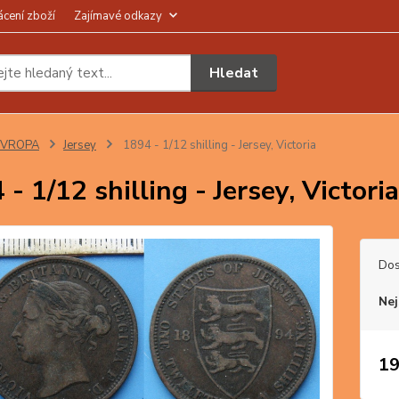
ácení zboží
Zajímavé odkazy
Hledat
EVROPA
Jersey
1894 - 1/12 shilling - Jersey, Victoria
- 1/12 shilling - Jersey, Victoria
Dos
Nej
19