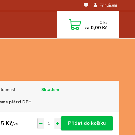
Přihlášení
0
ks
za
0,00 Kč
tupnost
Skladem
sme plátci DPH
5 Kč
Přidat do košíku
/
ks