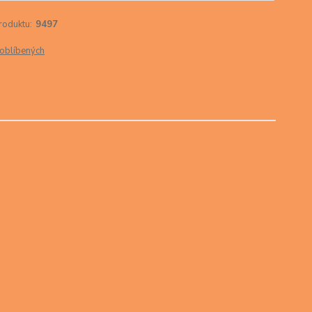
roduktu:
9497
oblíbených