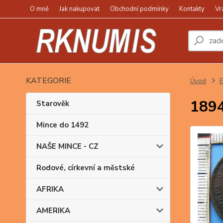
O mně
Jak nakupovat
Obchodní podmínky
Kontakty
Vr
KATEGORIE
Úvod
1894 
Starověk
Mince do 1492
NAŠE MINCE - CZ
Rodové, církevní a městské
AFRIKA
AMERIKA