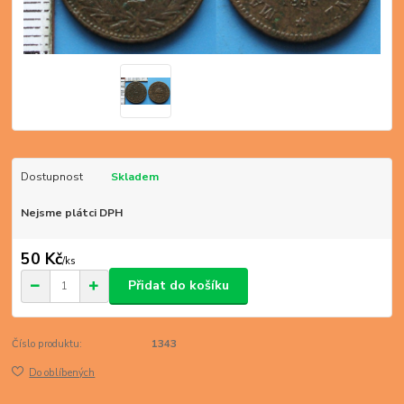
Dostupnost
Skladem
Nejsme plátci DPH
50 Kč
/
ks
Přidat do košíku
Číslo produktu:
1343
Do oblíbených