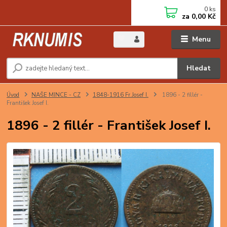
0
ks
za
0,00 Kč
Menu
Hledat
Úvod
NAŠE MINCE - CZ
1848-1916 Fr.Josef I.
1896 - 2 fillér -
František Josef I.
1896 - 2 fillér - František Josef I.