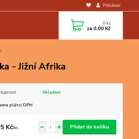
Přihlášení
0
ks
za
0,00 Kč
a
ka - Jižní Afrika
tupnost
Skladem
sme plátci DPH
5 Kč
Přidat do košíku
/
ks