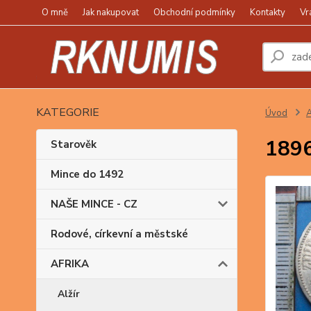
O mně
Jak nakupovat
Obchodní podmínky
Kontakty
Vr
KATEGORIE
Úvod
1896 
Starověk
Mince do 1492
NAŠE MINCE - CZ
Rodové, církevní a městské
AFRIKA
Alžír