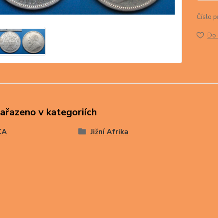
Číslo p
Do 
zařazeno v kategoriích
KA
Jižní Afrika