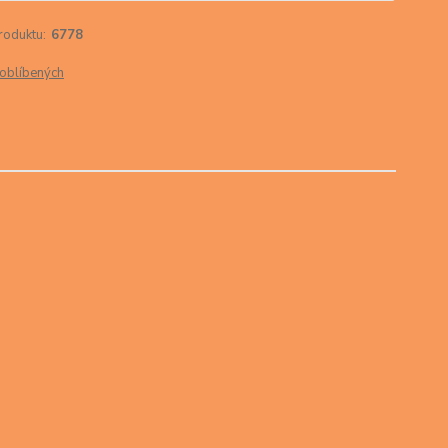
roduktu:
6778
oblíbených