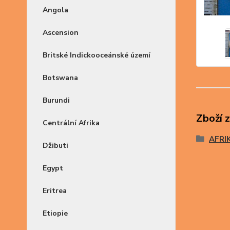
Angola
Ascension
Britské Indickooceánské území
Botswana
Burundi
Zboží 
Centrální Afrika
AFRI
Džibuti
Egypt
Eritrea
Etiopie